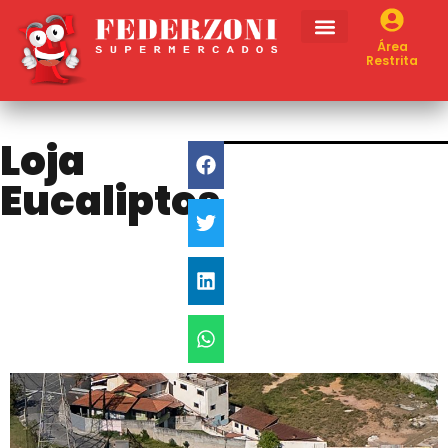
Área
Restrita
Loja
Eucaliptos