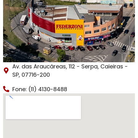
Av. das Araucáreas, 112 - Serpa, Caieiras -
SP, 07716-200
Fone: (11) 4130-8488