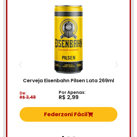
Beb
Cerveja Eisenbahn Pilsen Lata 269ml
Por Apenas:
De:
De:
R$ 2,99
R$ 3,48
R$ 6
Federzoni Fácil