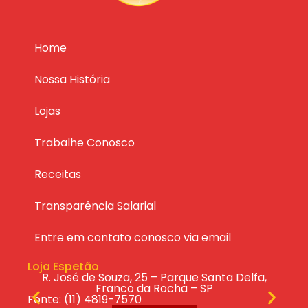
Home
Nossa História
Lojas
Trabalhe Conosco
Receitas
Transparência Salarial
Entre em contato conosco via email
Loja Espetão
Lo
ras
R. José de Souza, 25 – Parque Santa Delfa,
R.
Franco da Rocha – SP
Fonte: (11) 4819-7570
Fo