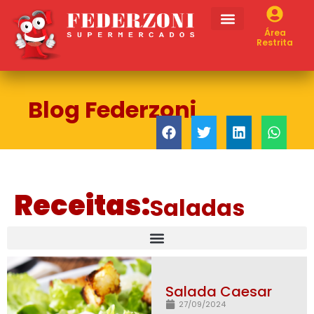
Área
Restrita
Blog Federzoni
Receitas:
Saladas
Salada Caesar
27/09/2024