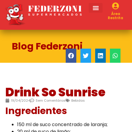
Área
Restrita
Blog Federzoni
Drink So Sunrise
19/04/2024
Sem Comentários
Bebidas
Ingredientes
150 ml de suco concentrado de laranja;
20 ml de suco de limão;