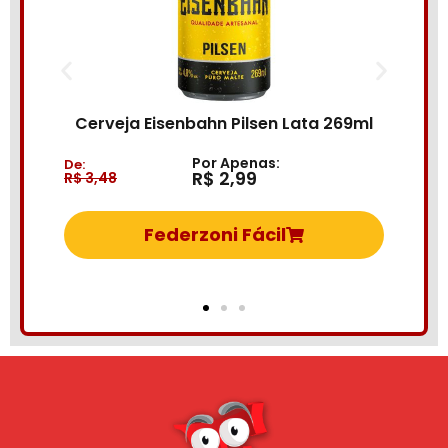
B
l
Cerveja Eisenbahn Pilsen Lata 269ml
Por Apenas:
De:
De
R$ 2,99
R$ 3,48
R
Federzoni Fácil