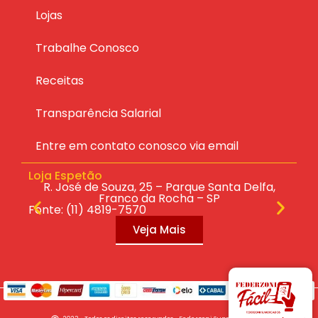
Lojas
Trabalhe Conosco
Receitas
Transparência Salarial
Entre em contato conosco via email
Loja Espetão
Lo
ras
R. José de Souza, 25 – Parque Santa Delfa,
R.
Franco da Rocha – SP
Fonte: (11) 4819-7570
Fo
Veja Mais
FORMAS DE PAGAMENTO E REGRAS VIGENTES