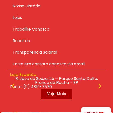
Nossa História
Lojas
Trabalhe Conosco
Receitas
Transparência Salarial
Entre em contato conosco via email
Loja Espetão
Lo
ras
R. José de Souza, 25 – Parque Santa Delfa,
R.
Franco da Rocha – SP
Fonte: (11) 4819-7570
Fo
Veja Mais