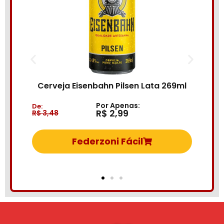
Bebida Mist
Cerveja Eisenbahn Pilsen Lata 269ml
Por Apenas:
:
De:
R$ 2,99
 3,48
R$ 6,69
Federzoni Fácil
F