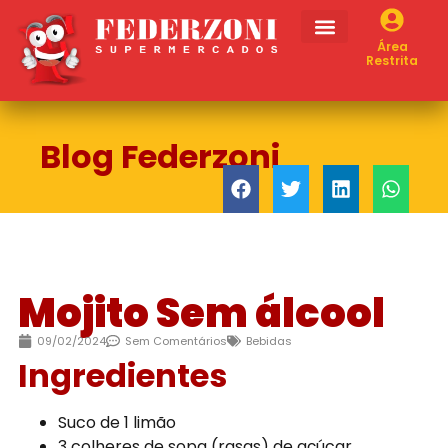
Área
Restrita
Blog Federzoni
Mojito Sem álcool
09/02/2024
Sem Comentários
Bebidas
Ingredientes
Suco de 1 limão
3 colheres de sopa (rasas) de açúcar