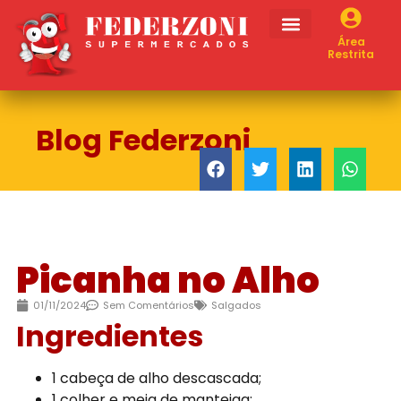
Área
Restrita
Blog Federzoni
Picanha no Alho
01/11/2024
Sem Comentários
Salgados
Ingredientes
1 cabeça de alho descascada;
1 colher e meia de manteiga;