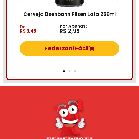
Bebid
Cerveja Eisenbahn Pilsen Lata 269ml
Por Apenas:
De:
De:
R$ 2,99
R$ 3,48
R$ 6,6
Federzoni Fácil