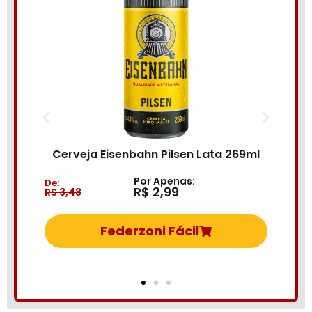
Bebida Mista 5
eja Eisenbahn Pilsen Lata 269ml
Por Apenas:
De:
R$ 2,99
48
R$ 6,69
Federzoni Fácil
Fede