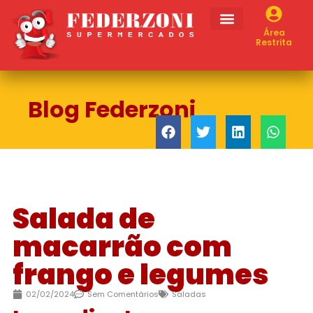
Área
Restrita
Blog Federzoni
Salada de
macarrão com
frango e legumes
02/02/2024
Sem Comentários
Saladas