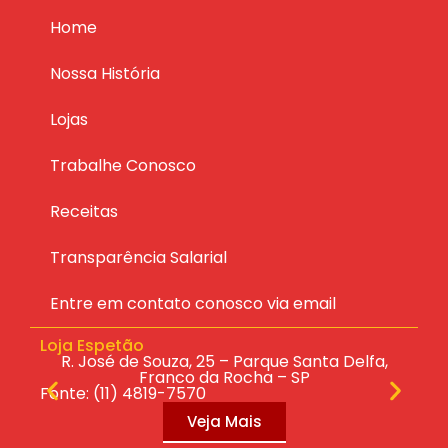
Home
Nossa História
Lojas
Trabalhe Conosco
Receitas
Transparência Salarial
Entre em contato conosco via email
Loja Espetão
Lo
ras
R. José de Souza, 25 – Parque Santa Delfa,
R.
Franco da Rocha – SP
Fonte: (11) 4819-7570
Fo
Veja Mais